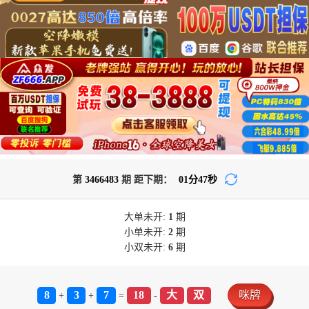
第
3466483
期 距下期：
01
分
47
秒
大单
未开:
1
期
小单
未开:
2
期
小双
未开:
6
期
8
3
7
18
大
双
咪牌
+
+
=
-